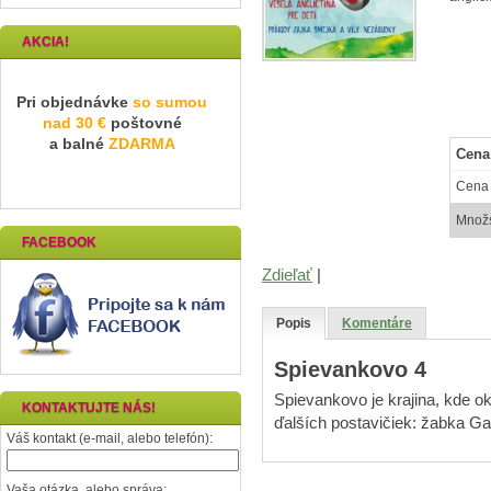
AKCIA!
Pri objednávke
so sumou
nad 30 €
poštovné
a balné
ZDARMA
Cena
Cena
Množ
FACEBOOK
Zdieľať
|
Popis
Komentáre
Spievankovo 4
Spievankovo je krajina, kde o
KONTAKTUJTE NÁS!
ďalších postavičiek: žabka G
Váš kontakt (e-mail, alebo telefón):
Vaša otázka, alebo správa: