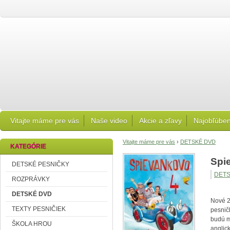
Vitajte máme pre vás
Naše video
Akcie a zľavy
Najobľúben
Vitajte máme pre vás
›
DETSKÉ DVD
KATEGÓRIE
Spi
DETSKÉ PESNIČKY
DETS
ROZPRÁVKY
DETSKÉ DVD
Nové 2
TEXTY PESNIČIEK
pesnič
budú m
ŠKOLA HROU
anglick