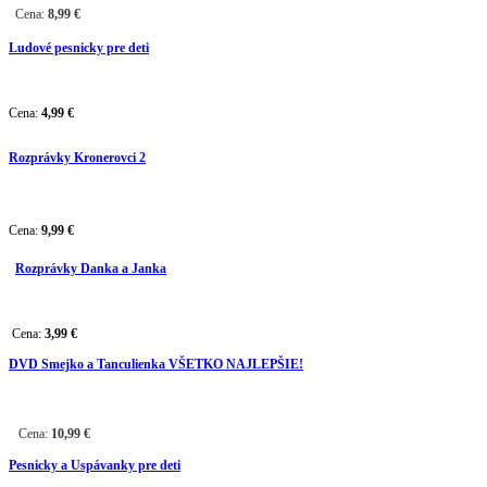
Cena:
8,99
€
Ludové pesnicky pre deti
Cena:
4,99
€
Rozprávky Kronerovci 2
Cena:
9,99
€
Rozprávky Danka a Janka
Cena:
3,99 €
DVD Smejko a Tanculienka VŠETKO NAJLEPŠIE!
Cena:
10,99 €
Pesnicky a Uspávanky pre deti