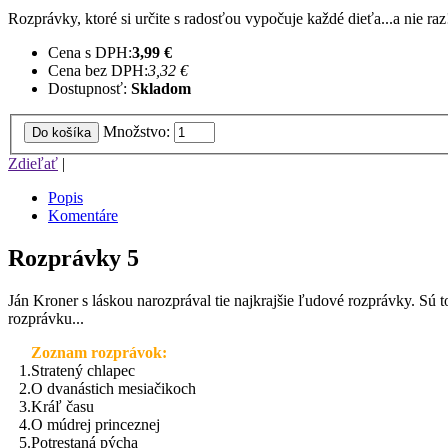
Rozprávky, ktoré si určite s radosťou vypočuje každé dieťa...a nie 
Cena s DPH:
3,99 €
Cena bez DPH:
3,32 €
Dostupnosť:
Skladom
Množstvo:
Do košíka
Zdieľať
|
Popis
Komentáre
Rozprávky 5
Ján Kroner s láskou narozprával tie najkrajšie ľudové rozprávky. Sú t
rozprávku...
Zoznam rozprávok:
1.
Stratený chlapec
2.
O dvanástich mesiačikoch
3.
Kráľ času
4.
O múdrej princeznej
5.
Potrestaná pýcha