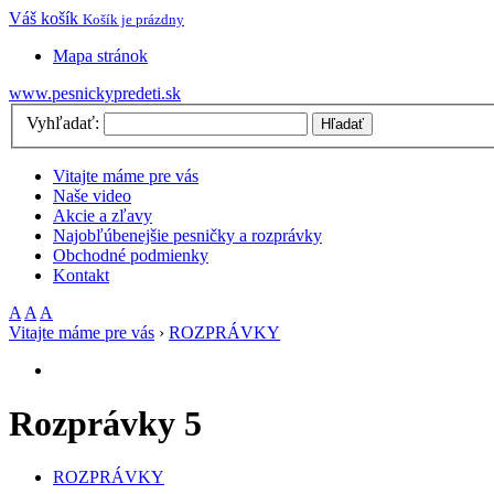
Váš košík
Košík je prázdny
Mapa stránok
www.pesnickypredeti.sk
Vyhľadať:
Hľadať
Vitajte máme pre vás
Naše video
Akcie a zľavy
Najobľúbenejšie pesničky a rozprávky
Obchodné podmienky
Kontakt
A
A
A
Vitajte máme pre vás
›
ROZPRÁVKY
Rozprávky 5
ROZPRÁVKY