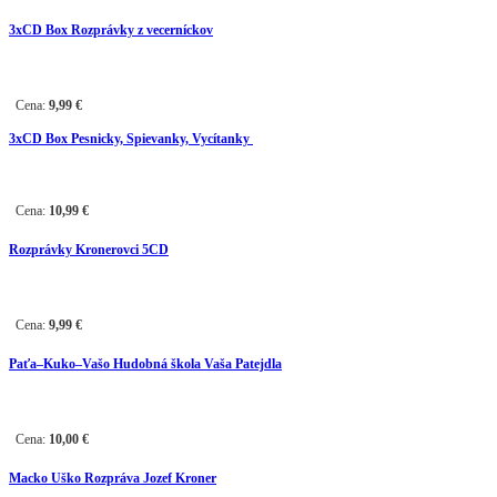
3
xCD Box Rozprávky z vecerníckov
Cena:
9,99
€
3
xCD Box Pesnicky, Spievanky, Vycítanky
Cena:
10,99
€
Rozprávky Kronerovci 5CD
Cena:
9,99
€
Paťa–Kuko–Vašo Hudobná škola Vaša Patejdla
Cena:
10,00
€
Macko Uško Rozpráva Jozef Kroner