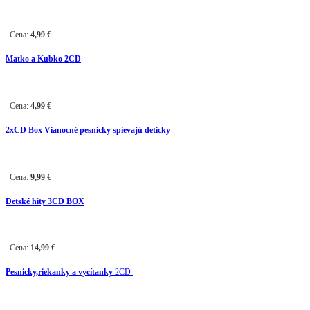
Cena:
4,99
€
Matko a Kubko 2CD
Cena:
4,99
€
2
xCD Box
Vianocné pesnicky spievajú deticky
Cena:
9,99
€
Detské hity 3CD BOX
Cena:
14,99
€
Pesnicky,riekanky a vycítanky
2CD