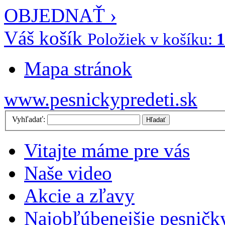
OBJEDNAŤ ›
Váš košík
Položiek v košíku:
1
Mapa stránok
www.pesnickypredeti.sk
Vyhľadať:
Hľadať
Vitajte máme pre vás
Naše video
Akcie a zľavy
Najobľúbenejšie pesničk