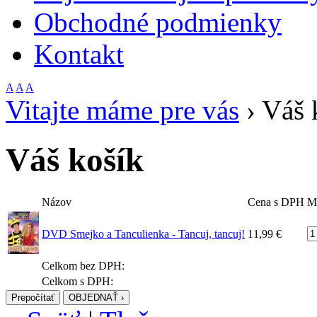
Obchodné podmienky
Kontakt
A
A
A
Vitajte máme pre vás
›
Váš 
Váš košík
Názov
Cena s DPH
M
DVD Smejko a Tanculienka - Tancuj, tancuj!
11,99 €
Celkom bez DPH:
Celkom s DPH:
Prepočítať
OBJEDNAŤ ›