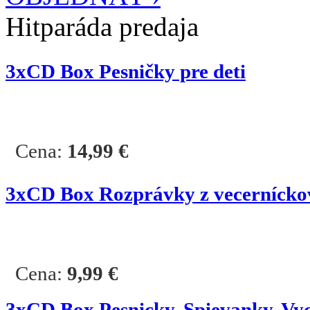
Hitparáda predaja
3xCD Box Pesničky pre deti
Cena:
14,99
€
3
xCD Box Rozprávky z vecernícko
Cena:
9,99
€
3
xCD Box Pesnicky, Spievanky, Vy