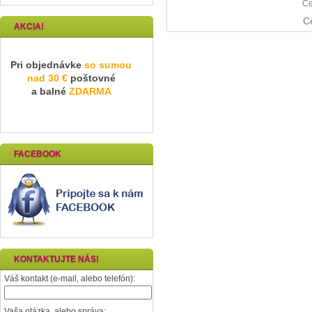
Ce
C
AKCIA!
Pri objednávke
so sumou
nad 30 €
poštovné
a balné
ZDARMA
FACEBOOK
KONTAKTUJTE NÁS!
Váš kontakt (e-mail, alebo telefón):
Vaša otázka, alebo správa: