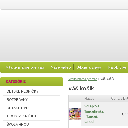
Vitajte máme pre vás
Naše video
Akcie a zľavy
Najobľúben
Vitajte máme pre vás
›
Váš košík
KATEGÓRIE
Váš košík
DETSKÉ PESNIČKY
Názov
Cena s D
ROZPRÁVKY
Smejko a
DETSKÉ DVD
Tanculienka
9,99
TEXTY PESNIČIEK
- Tancuj,
tancuj!
ŠKOLA HROU