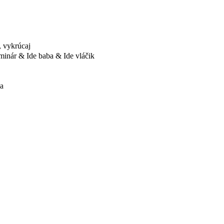
, vykrúcaj
nár & Ide baba & Ide vláčik
a