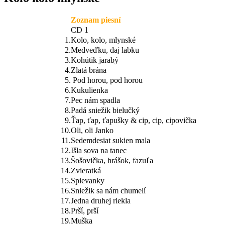
Zoznam piesní
CD 1
1.
Kolo, kolo, mlynské
2.
Medveďku, daj labku
3.
Kohútik jarabý
4.
Zlatá brána
5.
Pod horou, pod horou
6.
Kukulienka
7.
Pec nám spadla
8.
Padá sniežik bielučký
9.
Ťap, ťap, ťapušky & cip, cip, cipovička
10.
Oli, oli Janko
11.
Sedemdesiat sukien mala
12.
Išla sova na tanec
13.
Šošovička, hrášok, fazuľa
14.
Zvieratká
15.
Spievanky
16.
Sniežik sa nám chumelí
17.
Jedna druhej riekla
18.
Prší, prší
19.
Muška