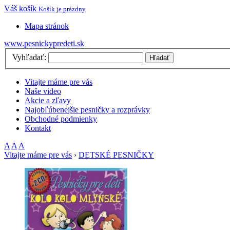
Váš košík
Košík je prázdny
Mapa stránok
www.pesnickypredeti.sk
Vyhľadať:
Hľadať
Vitajte máme pre vás
Naše video
Akcie a zľavy
Najobľúbenejšie pesničky a rozprávky
Obchodné podmienky
Kontakt
A
A
A
Vitajte máme pre vás
›
DETSKÉ PESNIČKY