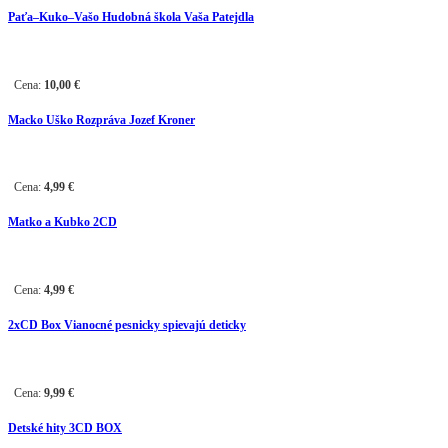
Paťa–Kuko–Vašo Hudobná škola Vaša Patejdla
Cena:
10,00
€
Macko Uško Rozpráva Jozef Kroner
Cena:
4,99
€
Matko a Kubko 2CD
Cena:
4,99
€
2
xCD Box
Vianocné pesnicky spievajú deticky
Cena:
9,99
€
Detské hity 3CD BOX