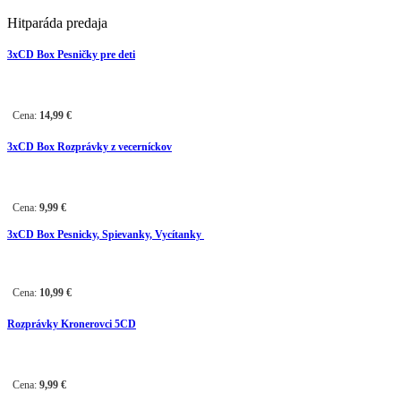
Hitparáda predaja
3xCD Box Pesničky pre deti
Cena:
14,99
€
3
xCD Box Rozprávky z vecerníckov
Cena:
9,99
€
3
xCD Box Pesnicky, Spievanky, Vycítanky
Cena:
10,99
€
Rozprávky Kronerovci 5CD
Cena:
9,99
€