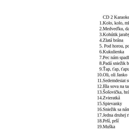
CD 2 Karaoke
1.
Kolo, kolo, m
2.
Medveďku, da
3.
Kohútik jarab
4.
Zlatá brána
5.
Pod horou, p
6.
Kukulienka
7.
Pec nám spadl
8.
Padá sniežik 
9.
Ťap, ťap, ťapu
10.
Oli, oli Janko
11.
Sedemdesiat s
12.
Išla sova na t
13.
Šošovička, hr
14.
Zvieratká
15.
Spievanky
16.
Sniežik sa ná
17.
Jedna druhej r
18.
Prší, prší
19.
Muška