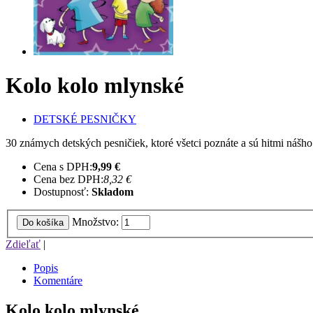
Kolo kolo mlynské
DETSKÉ PESNIČKY
30 známych detských pesničiek, ktoré všetci poznáte a sú hitmi nášho
Cena s DPH:
9,99 €
Cena bez DPH:
8,32 €
Dostupnosť:
Skladom
Množstvo:
Do košíka
Zdieľať
|
Popis
Komentáre
Kolo kolo mlynské