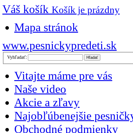
Váš košík
Košík je prázdny
Mapa stránok
www.pesnickypredeti.sk
Vyhľadať:
Hľadať
Vitajte máme pre vás
Naše video
Akcie a zľavy
Najobľúbenejšie pesničk
Obchodné podmienky