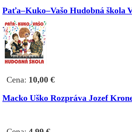
Paťa–Kuko–Vašo Hudobná škola Va
Cena:
10,00
€
Macko Uško Rozpráva Jozef Kron
Cena:
4,99
€