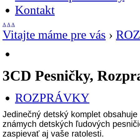
Kontakt
A
A
A
Vitajte máme pre vás
›
RO
3CD Pesničky, Rozpr
ROZPRÁVKY
Jedinečný detský komplet obsahuje 
známych detských ľudových pesničiek
zaspievať aj vaše ratolesti.