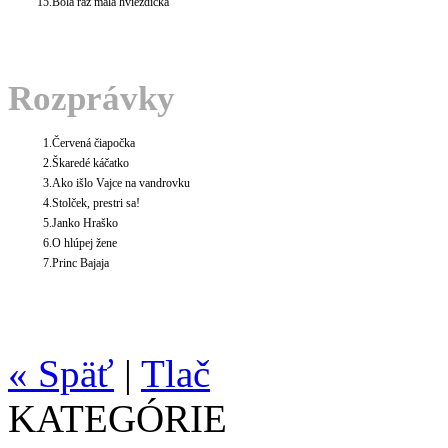
15.
Bola raz malá hviezdička
Rozprávky
1.
Červená čiapočka
2.
Škaredé káčatko
3.
Ako išlo Vajce na vandrovku
4.
Stolček, prestri sa!
5.
Janko Hraško
6.
O hlúpej žene
7.
Princ Bajaja
« Späť
|
Tlač
KATEGÓRIE