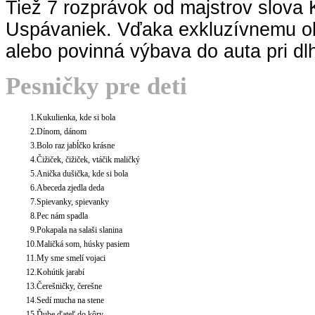
Tiež 7 rozprávok od majstrov slova
Uspávaniek. Vďaka exkluzívnemu o
alebo povinná výbava do auta pri dl
Pesničky pre deti
1.
Kukulienka, kde si bola
2.
Dínom, dánom
3.
Bolo raz jabĺčko krásne
4.
Čižiček, čižiček, vtáčik maličký
5.
Anička dušička, kde si bola
6.
Abeceda zjedla deda
7.
Spievanky, spievanky
8.
Pec nám spadla
9.
Pokapala na salaši slanina
10.
Maličká som, húsky pasiem
11.
My sme smelí vojaci
12.
Kohútik jarabí
13.
Čerešničky, čerešne
14.
Sedí mucha na stene
15.
Ďube ďateľ do kôry