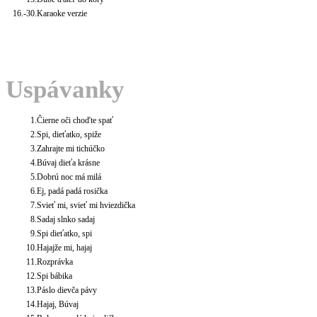
16.-30.
Karaoke verzie
Uspávanky
1.
Čierne oči choďte spať
2.
Spi, dieťatko, spiže
3.
Zahrajte mi tichúčko
4.
Búvaj dieťa krásne
5.
Dobrú noc má milá
6.
Ej, padá padá rosička
7.
Svieť mi, svieť mi hviezdička
8.
Sadaj slnko sadaj
9.
Spi dieťatko, spi
10.
Hajajže mi, hajaj
11.
Rozprávka
12.
Spi bábika
13.
Páslo dievča pávy
14.
Hajaj, Búvaj