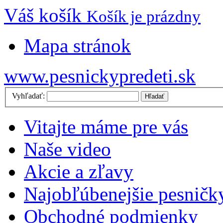
Váš košík
Košík je prázdny
Mapa stránok
www.pesnickypredeti.sk
Vyhľadať:
Hľadať
Vitajte máme pre vás
Naše video
Akcie a zľavy
Najobľúbenejšie pesničk
Obchodné podmienky