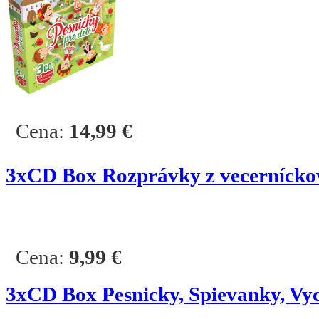
Cena:
14,99
€
3
xCD Box Rozprávky z vecernícko
Cena:
9,99
€
3
xCD Box Pesnicky, Spievanky, Vy