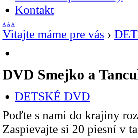
Kontakt
A
A
A
Vitajte máme pre vás
›
DET
DVD Smejko a Tancul
DETSKÉ DVD
Poďte s nami do krajiny rozp
Zaspievajte si 20 piesní v